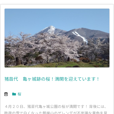
猪苗代 亀ヶ城跡の桜！満開を迎えています！
桜
４月２０日、猪苗代亀ヶ城公園の桜が満開です！ 背後には、
昨夜の雪で白くなった磐梯山のゲレンデが不思議な景色を見