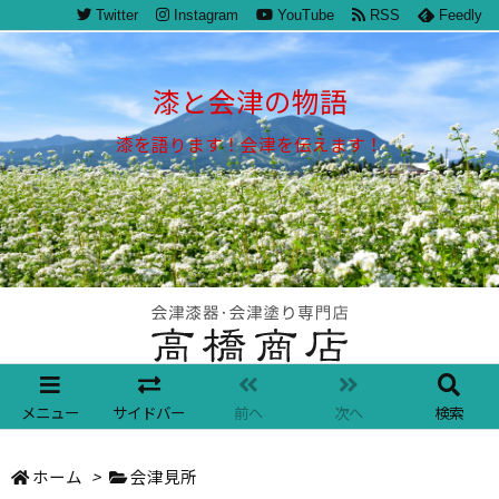
Twitter
Instagram
YouTube
RSS
Feedly
漆と会津の物語
漆を語ります！会津を伝えます！
メニュー
サイドバー
前へ
次へ
検索
ホーム
>
会津見所