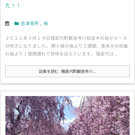
た！！
会津見所
,
桜
２０２１年４月１９日猪苗代町観音寺川桜並木の桜が８～９
分咲きになりました。 鶴ヶ城の桜より２週間、喜多方の枝垂
れ桜より１週間遅れで見頃を迎えています。 猪苗代は ...
記事を読む
猪苗代町観音寺川 ...