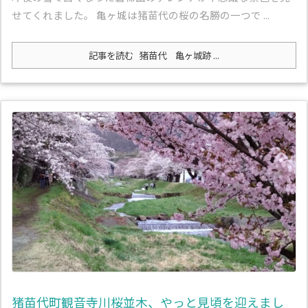
せてくれました。 亀ヶ城は猪苗代の桜の名勝の一つで ...
記事を読む
猪苗代 亀ヶ城跡 ...
猪苗代町観音寺川桜並木、やっと見頃を迎えまし