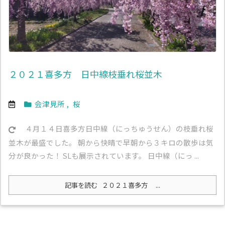
２０２１喜多方 日中線枝垂れ桜並木
会津見所
,
桜
４月１４日喜多方日中線（にっちゅうせん）の枝垂れ桜
並木が最盛でした。 朝から快晴で早朝から３キロの散歩は気
分が良かった！ SLも展示されています。 日中線（にっ ...
記事を読む
２０２１喜多方 ...