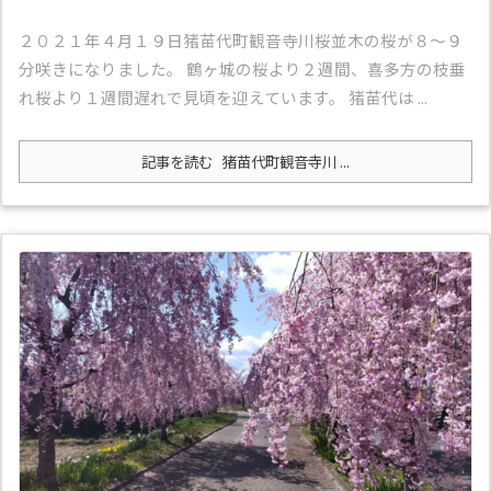
２０２１年４月１９日猪苗代町観音寺川桜並木の桜が８～９
分咲きになりました。 鶴ヶ城の桜より２週間、喜多方の枝垂
れ桜より１週間遅れで見頃を迎えています。 猪苗代は ...
記事を読む
猪苗代町観音寺川 ...