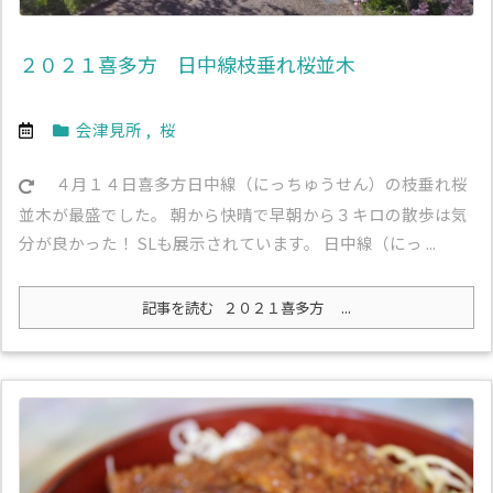
２０２１喜多方 日中線枝垂れ桜並木
会津見所
,
桜
４月１４日喜多方日中線（にっちゅうせん）の枝垂れ桜
並木が最盛でした。 朝から快晴で早朝から３キロの散歩は気
分が良かった！ SLも展示されています。 日中線（にっ ...
記事を読む
２０２１喜多方 ...