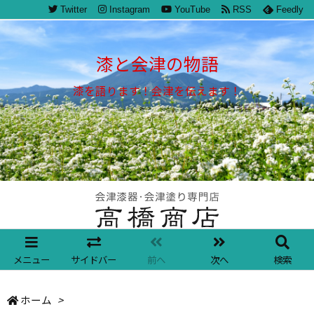
Twitter
Instagram
YouTube
RSS
Feedly
漆と会津の物語
漆を語ります！会津を伝えます！
メニュー
サイドバー
前へ
次へ
検索
ホーム
>